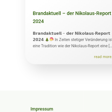
Brandaktuell – der Nikolaus-Report
2024
𝗕𝗿𝗮𝗻𝗱𝗮𝗸𝘁𝘂𝗲𝗹𝗹 – 𝗱𝗲𝗿 𝗡𝗶𝗸𝗼𝗹𝗮𝘂𝘀-𝗥𝗲𝗽𝗼𝗿𝘁
𝟮𝟬𝟮𝟰
In Zeiten stetiger Veränderung is
eine Tradition wie der Nikolaus-Report eine […
read more.
Impressum