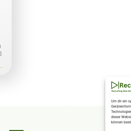
t
]
..
Um dir ein o
Geräteinfor
Technologien
dieser Websi
können best